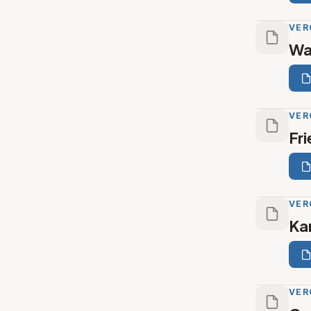
VER
Wa
VER
Fr
VER
Ka
VER