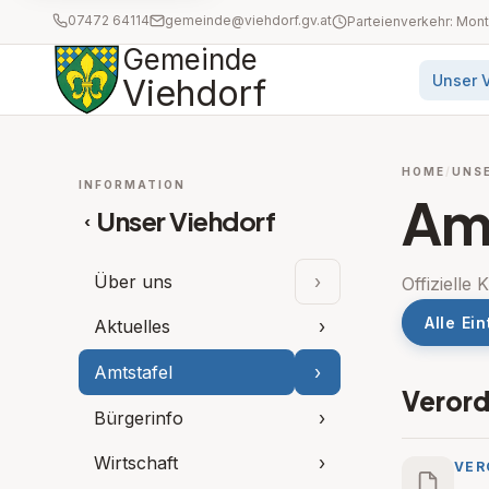
07472 64114
gemeinde@viehdorf.gv.at
Gemeinde
Unser 
Viehdorf
HOME
UNSE
INFORMATION
Amt
Unser Viehdorf
‹
Über uns
›
Offiziell
Unterpunkte aufkla
Alle Ei
Aktuelles
›
Amtstafel
›
Unterpunkte aufklap
Veror
Bürgerinfo
›
Wirtschaft
›
VER