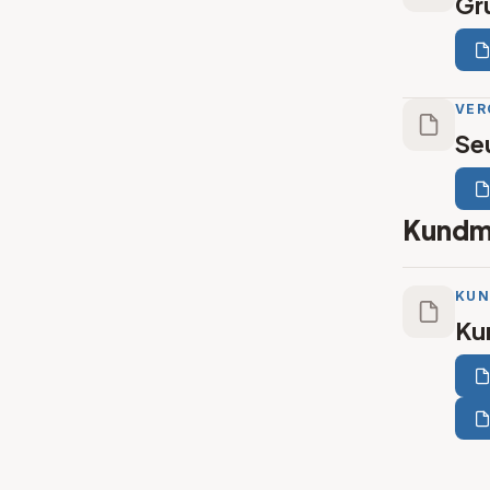
Gr
VER
Se
Kundm
KU
Ku