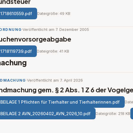
undsteuer
1718610559.pdf
Dateigröße: 49 KB
·
Veröffentlicht am 7. Dezember 2005
ORDNUNG
uchenvorsorgeabgabe
1718119739.pdf
Dateigröße: 41 KB
achung
·
Veröffentlicht am 7. April 2026
NDMACHUNG
ndmachung gem. § 2 Abs. 1 Z 6 der Vogel
BEILAGE 1 Pflichten für Tierhalter und Tierhalterinnen.pdf
Date
BEILAGE 2 AVN_20260402_AVN_2026_10.pdf
Dateigröße: 218 KB