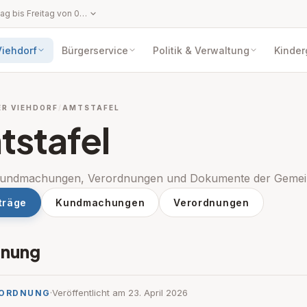
Parteienverkehr: Montag bis Freitag von 07:30 – 12:30 Uhr Dienstag von 13:30 – 18:00 Uhr sonst nachmittags nach telefonischer Vereinbarung Amtszeiten: MO: 7:00 - 16:00 DI: 7:00 – 18:00 MI: 7:00 – 16:00 DO: 7:00 – 15:00 FR: 7:00 – 13:00
Viehdorf
Bürgerservice
Politik & Verwaltung
Kinder
R VIEHDORF
AMTSTAFEL
stafel
e Kundmachungen, Verordnungen und Dokumente der Gemei
ppen: Über uns
nträge
Kundmachungen
Verordnungen
pen: Amtstafel
dnung
·
Veröffentlicht am 23. April 2026
ORDNUNG